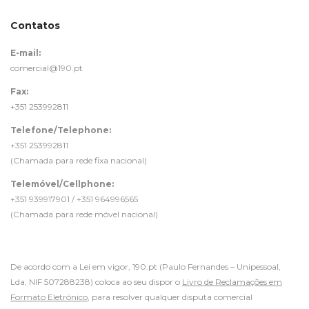
Contatos
E-mail:
comercial@190.pt
Fax:
+351 253992811
Telefone/Telephone:
+351 253992811
(Chamada para rede fixa nacional)
Telemóvel/Cellphone:
+351 939917901 / +351 964996565
(Chamada para rede móvel nacional)
De acordo com a Lei em vigor, 190.pt (Paulo Fernandes – Unipessoal,
Lda, NIF 507288238) coloca ao seu dispor o
Livro de Reclamações em
Formato Eletrónico
, para resolver qualquer disputa comercial