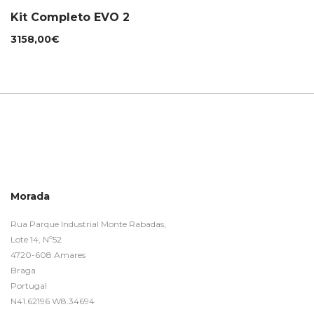
Kit Completo EVO 2
3158,00
€
Morada
Rua Parque Industrial Monte Rabadas,
Lote 14, Nº52
4720-608 Amares
Braga
Portugal
N41.62196 W8.34694