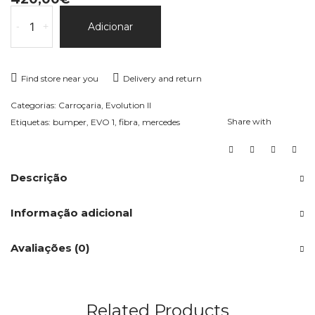
Quantidade
-
+
Adicionar
de
Embaladeiras
EVO
Find store near you
Delivery and return
2
Categorias:
Carroçaria
,
Evolution II
Share with
Etiquetas:
bumper
,
EVO 1
,
fibra
,
mercedes
Descrição
Informação adicional
Avaliações (0)
Related Products