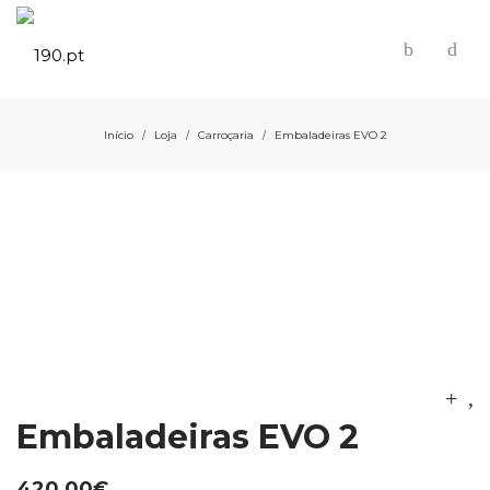
Início
Loja
Carroçaria
Embaladeiras EVO 2
/
/
/
Embaladeiras EVO 2
420,00
€