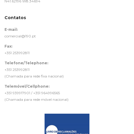
N41.62196 W8.34694
Contatos
E-mail:
comercial@190.pt
Fax:
+351 253992811
Telefone/Telephone:
+351 253992811
(Chamada para rede fixa nacional)
Telemóvel/Cellphone:
+351 939917901 / +351 964996565
(Chamada para rede móvel nacional)