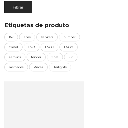
Preço
Preço
Filtrar
mínimo
máximo
Etiquetas de produto
16v
abas
blinkers
bumper
Cristal
EVO
EVO 1
EVO 2
Farolins
fender
fibra
Kit
mercedes
Piscas
Tailights