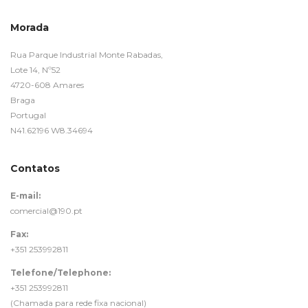
Morada
Rua Parque Industrial Monte Rabadas,
Lote 14, Nº52
4720-608 Amares
Braga
Portugal
N41.62196 W8.34694
Contatos
E-mail:
comercial@190.pt
Fax:
+351 253992811
Telefone/Telephone:
+351 253992811
(Chamada para rede fixa nacional)