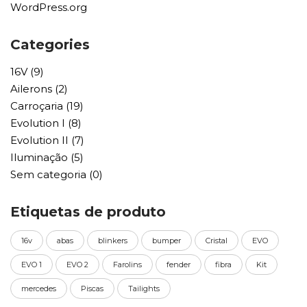
WordPress.org
Categories
16V
(9)
Ailerons
(2)
Carroçaria
(19)
Evolution I
(8)
Evolution II
(7)
Iluminação
(5)
Sem categoria
(0)
Etiquetas de produto
16v
abas
blinkers
bumper
Cristal
EVO
EVO 1
EVO 2
Farolins
fender
fibra
Kit
mercedes
Piscas
Tailights