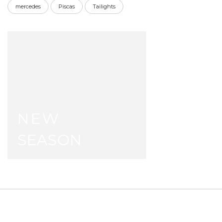
mercedes
Piscas
Tailights
NEW
SEASON