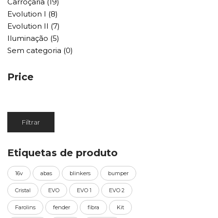
Carroçaria
(19)
Evolution I
(8)
Evolution II
(7)
Iluminação
(5)
Sem categoria
(0)
Price
Preço
Preço
Filtrar
mínimo
máximo
Etiquetas de produto
16v
abas
blinkers
bumper
Cristal
EVO
EVO 1
EVO 2
Farolins
fender
fibra
Kit