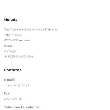
Morada
Rua Parque Industrial Monte Rabadas,
Lote 14, Nº52
4720-608 Amares
Braga
Portugal
N41.62196 W8.34694
Contatos
E-mail:
comercial@190.pt
Fax:
+351 253992811
Telefone/Telephone: